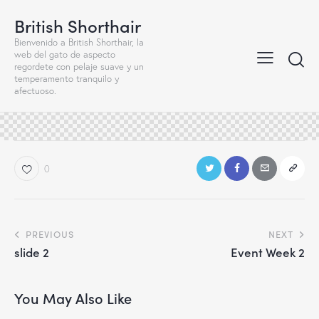
British Shorthair
Bienvenido a British Shorthair, la
web del gato de aspecto
regordete con pelaje suave y un
temperamento tranquilo y
afectuoso.
0
Navegación
PREVIOUS
NEXT
slide 2
Event Week 2
de
entradas
You May Also Like