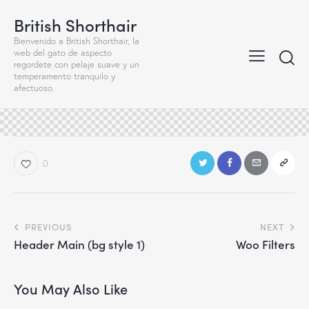
British Shorthair
Bienvenido a British Shorthair, la
web del gato de aspecto
regordete con pelaje suave y un
temperamento tranquilo y
afectuoso.
0
Navegación
PREVIOUS
NEXT
Header Main (bg style 1)
Woo Filters
de
entradas
You May Also Like