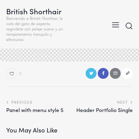
British Shorthair
Bienvenido a British Shorthair, la
web del gato de aspecto
regordete con pelaje suave y un
temperamento tranquilo y
afectuoso.
0
Navegación
PREVIOUS
NEXT
Panel with menu style 5
Header Portfolio Single
de
entradas
You May Also Like